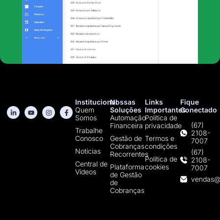
Institucional
Nossas
Links
Fique
Quem
Soluções
Importantes
Conectado
Somos
Automação
Política de
(67)
Financeira
privacidade
Trabalhe
2108-
Conosco
Gestão de
Termos e
7007
Cobranças
condições
Notícias
(67)
Recorrentes
Política de
2108-
Central de
Plataforma
cookies
7007
Vídeos
de Gestão
vendas@
de
Cobranças